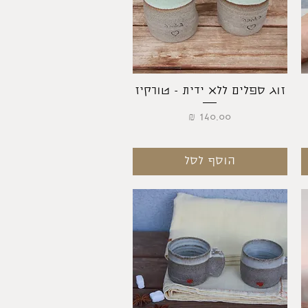
תצוגה מהירה
זוג ספלים ללא ידית - טורקיז
מחיר
הוסף לסל