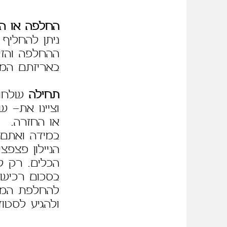
החלפה או הח
ניתן להחליף את הפרי
ההחלפה והזי
באריזתם המק
תחילה
שלחו הו
וציינו את- 
או החזרה.
במידה ואתם 
הניילון פצפצ
הכלים. רק ל
בסכום רכישת
ולהגיע לסטוד