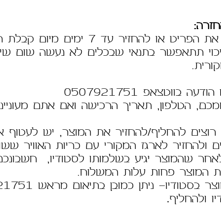
זרה:
ט או להחזיר עד 7 ימים מיום קבלת המשלוח.
כוי תתאפשר בתנאי שבכלים לא נעשה שום שימו
ורית.
דעה בווטצאפ 0507921751
שמכם, הטלפון, תאריך הרכישה ואם אתם מעוניי
רוצים להחליף/להחזיר את המוצר, יש לעטוף או
ים ולהחזיר לארגז המקורי עם כריות האוויר שש
אחר שהמוצר יגיע בשלמותו לסטודיו, חשבונכם 
 המוצר פחות עלות המשלוח.
להחלפת המוצר בסטודיו- נית
.
יו ולהחליף