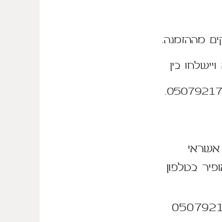
יישלחו בין
 אשראי
פיר בטלפון