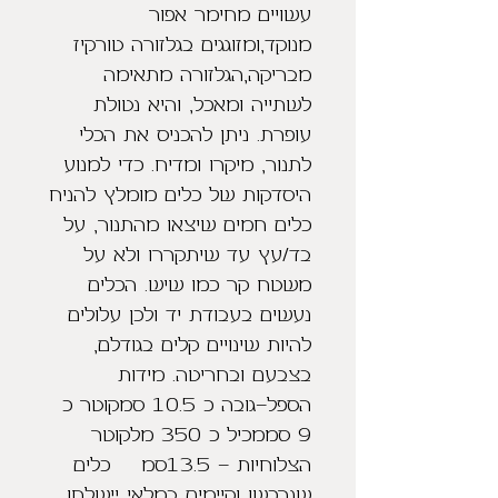
עשויים מחימר אפור 
מנוקד,ומזוגגים בגלזורה טורקיז 
מבריקה,הגלזורה מתאימה 
לשתייה ומאכל, והיא נטולת 
עופרת. ניתן להכניס את הכלי 
לתנור, מיקרו ומדיח. כדי למנוע 
היסדקות של כלים מומלץ להניח 
כלים חמים שיצאו מהתנור, על 
בד/עץ עד שיתקררו ולא על 
משטח קר כמו שיש. הכלים 
נעשים בעבודת יד ולכן עלולים 
להיות שינויים קלים בגודלם, 
בצבעם ובחריטה. מידות 
הספל-גובה כ 10.5 סמקוטר כ 
9 סממכיל כ 350 מלקוטר 
הצלוחיות - 13.5סמ    כלים 
שנרכשו וקיימים במלאי יישלחו 