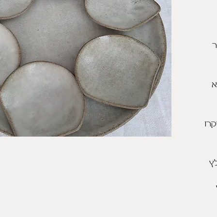
ר
א
קרו
לץ