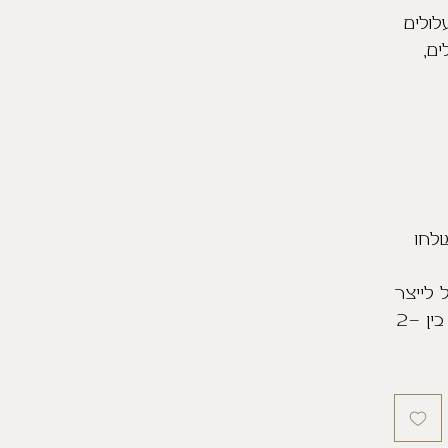
לולים
ים,
שלחו
 לייצר
אותם מיד עם הזמנתם ויישלחו בין 2-