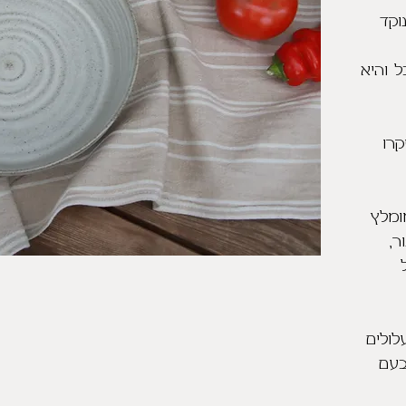
וקד
 והיא
קרו
ומלץ
ר,
לולים
בעם