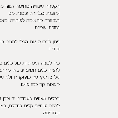
הקערה עשוייה מחימר אפור מנ
ומזוגגת בגלזורה שמנת מט,
הגלזורה מתאימה לשתייה ומאכל
נטולת עופרת.
ניתן להכניס את הכלי לתנור, מי
ומדיח.
כדי למנוע היסדקות של כלים מ
להניח כלים חמים שיצאו מהתנו
על בד/עץ עד שיתקררו ולא על
משטח קר כמו שיש.
הכלים נעשים בעבודת יד ולכן ע
להיות שינויים קלים בגודלם, בצ
ובחריטה.