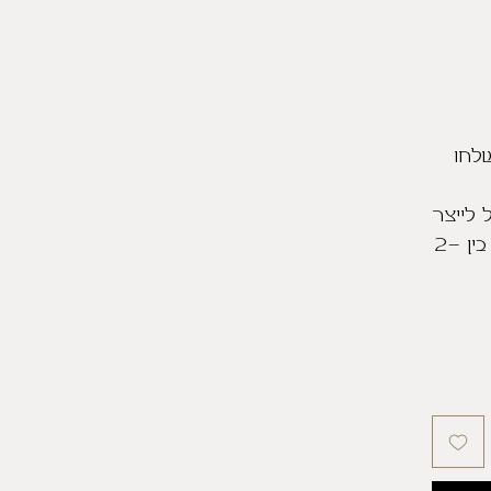
שלחו
 לייצר
אותם מיד עם הזמנתם ויישלחו בין 2-