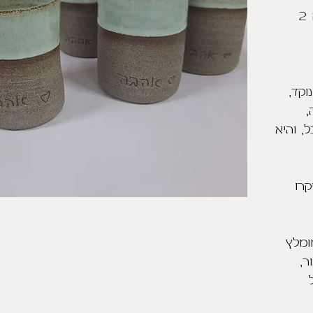
4 ספלים בטורקיז ללא ידית עם 2
וקד,
,
, והיא
קרו
ומלץ
ר,