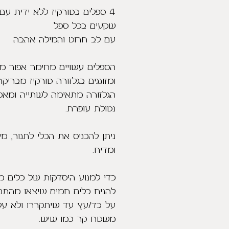
שקעים בכל ספל
עם לב חרוט והמילה אהבה
הספלים עשויים מחימר אפור מנ
ומזוגגים בגלזורה טורקיז מבריקה
הגלזורה מתאימה לשתייה ומאכל
נטולת עופרת.
ניתן להכניס את הכלי לתנור, מי
ומדיח.
כדי למנוע היסדקות של כלים מ
להניח כלים חמים שיצאו מהתנו
על בד/עץ עד שיתקררו ולא על
משטח קר כמו שיש.