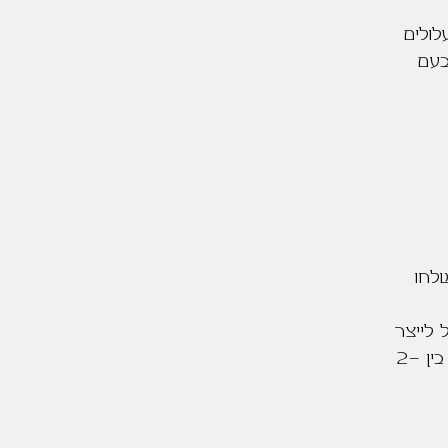
לולים
בעם
שלחו
 לייצר
אותם מיד עם הזמנתם ויישלחו בין 2-